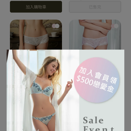
加入購物車
已售完
親膚薄透不悶， 溫柔貼合臀
親膚薄透不悶， 溫柔貼合臀
型
型
凝霧璃紗系列 刺繡低腰平
凝霧璃紗系列 刺繡低腰平
口褲 M-XL(璃紗白)
口褲 M-XL(流光粉)
NT$1,380
NT$1,380
加入購物車
加入購物車