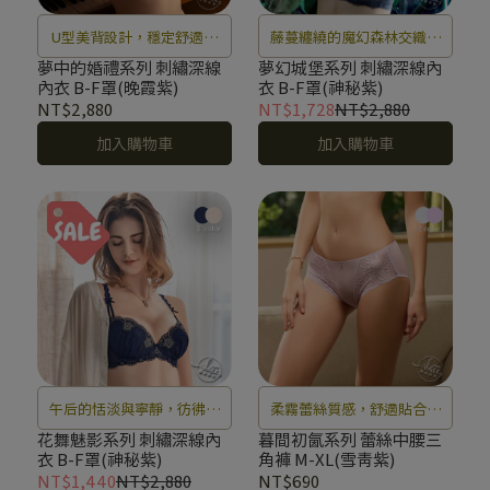
U型美背設計，穩定舒適不
藤蔓纏繞的魔幻森林交織閃
移位
爍的古堡榮耀，在霧氣瀰漫
夢中的婚禮系列 刺繡深線
夢幻城堡系列 刺繡深線內
內衣 B-F罩(晚霞紫)
衣 B-F罩(神秘紫)
的童話夢境中，刻劃愛情的
NT$2,880
NT$1,728
NT$2,880
神祕境地。
加入購物車
加入購物車
午后的恬淡與寧靜，彷彿拾
柔霧蕾絲質感，舒適貼合曲
起夢想中的花朵，在心頭綻
線
花舞魅影系列 刺繡深線內
暮間初氤系列 蕾絲中腰三
衣 B-F罩(神秘紫)
角褲 M-XL(雪青紫)
放輕舞、優雅的旋律。
NT$1,440
NT$2,880
NT$690