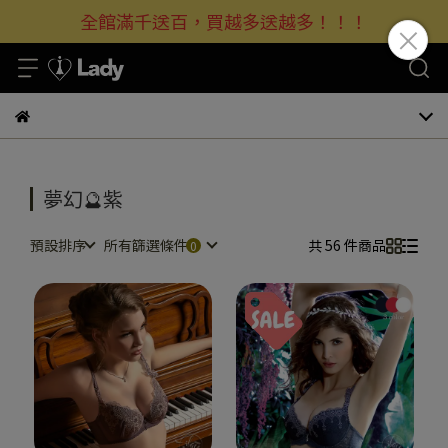
全館滿千送百，買越多送越多！！！
夢幻🔮紫
預設排序
所有篩選條件
共 56 件商品