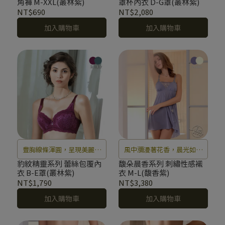
角褲 M-XXL(叢林紫)
罩杯內衣 D-G罩(叢林紫)
NT$690
NT$2,080
加入購物車
加入購物車
豐胸線條渾圓，呈現美麗乳
風中瀰漫著花香，晨光如水
溝
柔柔灑落在花瓣上，彷彿置
豹紋精靈系列 蕾絲包覆內
馥朵晨香系列 刺繡性感襯
衣 B-E罩(叢林紫)
衣 M-L(馥香紫)
身於夢幻仙境中無法自拔。
NT$1,790
NT$3,380
加入購物車
加入購物車