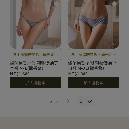
風中瀰漫著花香，晨光如水
風中瀰漫著花香，晨光如水
柔柔灑落在花瓣上，彷彿置
柔柔灑落在花瓣上，彷彿置
馥朵晨香系列 刺繡低腰丁
馥朵晨香系列 刺繡低腰平
字褲 M-L(馥香紫)
口褲 M-XL(馥香紫)
身於夢幻仙境中無法自拔。
身於夢幻仙境中無法自拔。
NT$1,680
NT$1,380
加入購物車
加入購物車
1
1
2
3