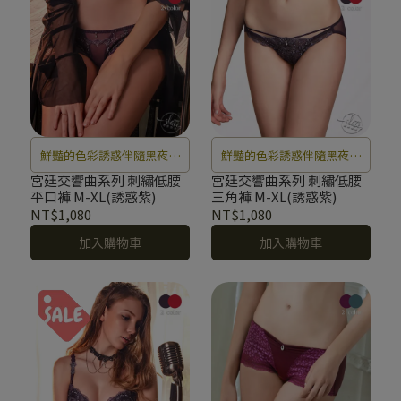
鮮豔的色彩誘惑伴隨黑夜的
鮮豔的色彩誘惑伴隨黑夜的
襲來，耳邊響起糜糜的縱情
襲來，耳邊響起糜糜的縱情
宮廷交響曲系列 刺繡低腰
宮廷交響曲系列 刺繡低腰
平口褲 M-XL(誘惑紫)
三角褲 M-XL(誘惑紫)
樂章。
樂章。
NT$1,080
NT$1,080
加入購物車
加入購物車