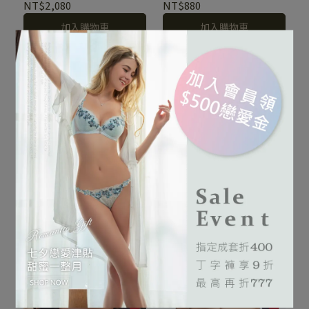
NT$2,080
NT$880
如蒼芎滑落的精靈，充滿令
加入購物車
加入購物車
人玩味的豐富幻想。
浩瀚無垠的星空，帶給人巨
浩瀚無垠的星空，帶給人巨
大的神祕感和想像力，銀河
大的神祕感和想像力，銀河
燦亮星影系列 刺繡中腰三
燦亮星影系列 刺繡機能調
角褲 M-XL(神秘紫)
整型內衣 B-F罩(神秘紫)
中閃爍著無數個幸運星，猶
中閃爍著無數個幸運星，猶
NT$880
NT$1,440
NT$2,980
如蒼芎滑落的精靈，充滿令
如蒼芎滑落的精靈，充滿令
加入購物車
加入購物車
人玩味的豐富幻想。
人玩味的豐富幻想。