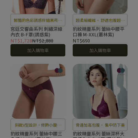
鮮豔的色彩誘惑伴隨黑夜的
超柔細纖維， 舒適包覆超彈
襲來，耳邊響起糜糜的縱情
性
宮廷交響曲系列 刺繡深線
豹紋精靈系列 蕾絲中腰平
內衣 B-F罩(誘惑紫)
口褲 M-XXL(叢林紫)
樂章。
NT$1,728
NT$2,880
NT$690
加入購物車
加入購物車
斜裁V型設計，修飾小腹更
脅邊加高包覆， 集中防下垂
誘人
豹紋精靈系列 蕾絲中腰三
豹紋精靈系列 蕾絲深杯大