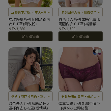
立體集中深線，胸型渾圓迷
無鋼圈彈力棉，親膚抗菌保
人
濕不悶熱
唯玫戀語系列 刺繡深線內
爵色佳人系列 蕾絲包覆無
衣 B-F罩(紫玫粉)
鋼圈內衣 C-E罩(縱情藕)
NT$3,380
NT$1,790
加入購物車
加入購物車
側邊加寬四排四鈎，穩定不
浩瀚無垠的星空，帶給人巨
跑杯
大的神祕感和想像力，銀河
爵色佳人系列 蕾絲深杯大
燦亮星影系列 刺繡中腰平
罩杯內衣 E-G罩(縱情藕)
口褲 M-XL(神秘紫)
中閃爍著無數個幸運星，猶