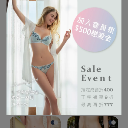
加入購物車
加入購物車
恍若隱約的玥光在葉間跳躍
恍若隱約的玥光在葉間跳躍
閃爍，微風中輕柔的低聲吟
閃爍，微風中輕柔的低聲吟
漫葉微煦系列 刺繡低腰三
漫葉微煦系列 刺繡低腰三
角褲 M-XL(暮夜黑)
角褲 M-XL(晨曦灰)
唱。
唱。
NT$1,380
NT$1,380
加入購物車
加入購物車