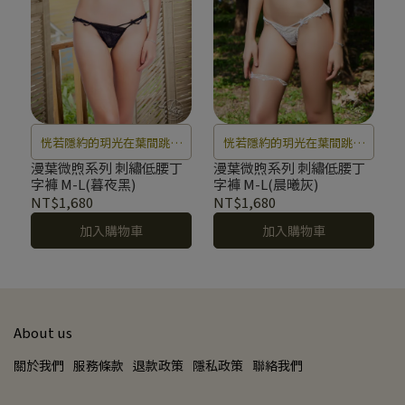
恍若隱約的玥光在葉間跳躍
恍若隱約的玥光在葉間跳躍
閃爍，微風中輕柔的低聲吟
閃爍，微風中輕柔的低聲吟
漫葉微煦系列 刺繡低腰丁
漫葉微煦系列 刺繡低腰丁
字褲 M-L(暮夜黑)
字褲 M-L(晨曦灰)
唱。
唱。
NT$1,680
NT$1,680
加入購物車
加入購物車
About us
關於我們
服務條款
退款政策
隱私政策
聯絡我們