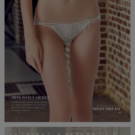
7、8月滿千折百19
7、8月滿千折百20
7、8月滿千折百21
7、8月滿千折百22
7、8月滿千折百23
7、8月滿千折百24
7、8月滿千折百25
優惠加購
浪漫疊加｜全館滿4000贈貓耳眼罩組