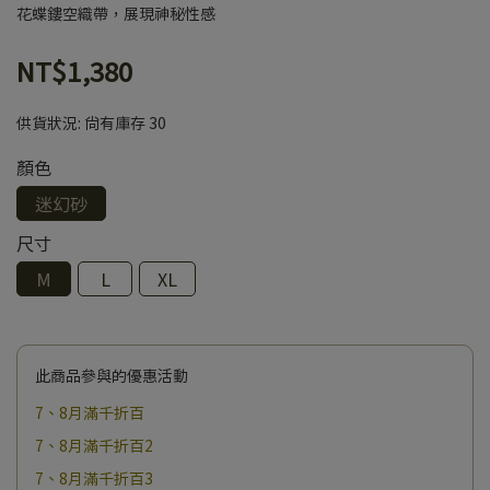
花蝶鏤空織帶，展現神秘性感
NT$1,380
供貨狀況:
尚有庫存 30
顏色
迷幻砂
尺寸
M
L
XL
此商品參與的優惠活動
7、8月滿千折百
7、8月滿千折百2
7、8月滿千折百3