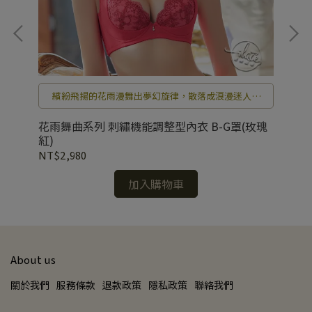
繽紛飛揚的花雨漫舞出夢幻旋律，散落成浪漫迷人的
美麗舞曲。
罩
花雨舞曲系列 刺繡機能調整型內衣 B-G罩(玫瑰
花
紅)
NT$2,980
NT
加入購物車
About us
關於我們
服務條款
退款政策
隱私政策
聯絡我們