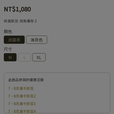
NT$1,080
供貨狀況:
尚有庫存 2
顏色
迷霧黑
海貝色
尺寸
M
L
XL
此商品參與的優惠活動
7、8月滿千折百
7、8月滿千折百2
7、8月滿千折百3
7、8月滿千折百4