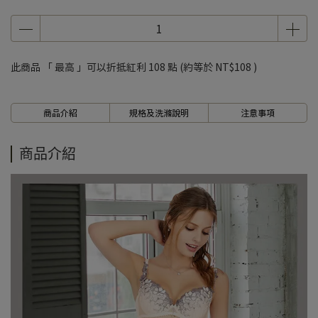
7、8月滿千折百5
7、8月滿千折百6
7、8月滿千折百7
此商品 「 最高 」可以折抵紅利
108
點 (約等於
NT$108
)
7、8月滿千折百8
7、8月滿千折百9
商品介紹
規格及洗滌說明
注意事項
7、8月滿千折百10
7、8月滿千折百11
商品介紹
7、8月滿千折百12
7、8月滿千折百13
7、8月滿千折百14
7、8月滿千折百15
7、8月滿千折百16
7、8月滿千折百17
7、8月滿千折百18
7、8月滿千折百19