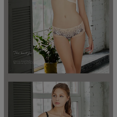
7、8月滿千折百20
7、8月滿千折百21
7、8月滿千折百22
7、8月滿千折百23
7、8月滿千折百24
7、8月滿千折百25
優惠加購
浪漫疊加｜全館滿4000贈貓耳眼罩組