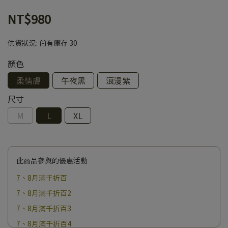
NT$980
供貨狀況:
尚有庫存 30
顏色
柔情膚
午夜黑
浪漫紫
尺寸
M
L
XL
此商品參與的優惠活動
7、8月滿千折百
7、8月滿千折百2
7、8月滿千折百3
7、8月滿千折百4