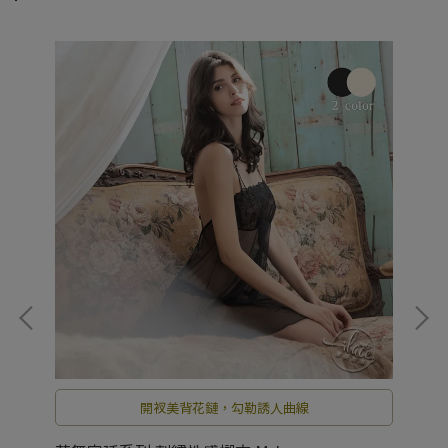
開衩美背花鏈，勾勒誘人曲線