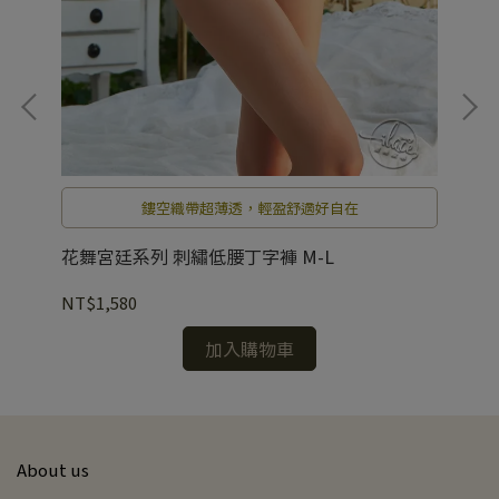
出
鏤空織帶超薄透，輕盈舒適好自在
花舞宮廷系列 刺繡低腰丁字褲 M-L
花
NT$1,580
NT
加入購物車
About us