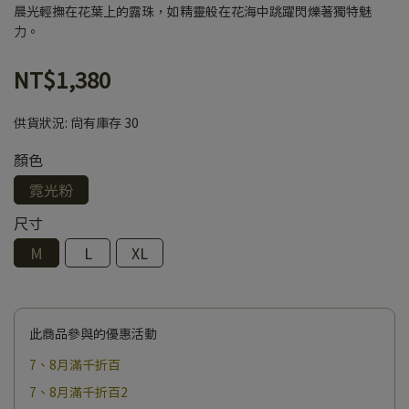
晨光輕撫在花葉上的露珠，如精靈般在花海中跳躍閃爍著獨特魅
力。
NT$1,380
供貨狀況:
尚有庫存 30
顏色
霓光粉
尺寸
M
L
XL
此商品參與的優惠活動
7、8月滿千折百
7、8月滿千折百2