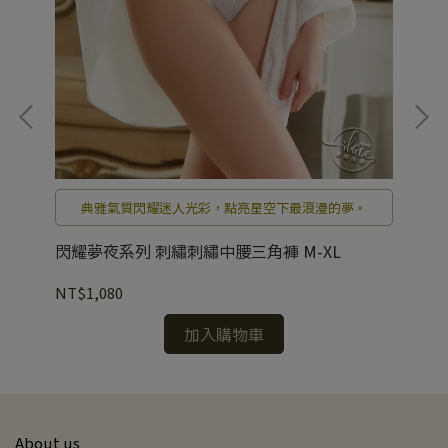
織
典雅氣質閃耀迷人光彩，點亮星空下最浪漫的夢。
閃耀夢夜系列 刺繡刺繡中腰三角褲 M-XL
璨
NT$1,080
NT
加入購物車
About us