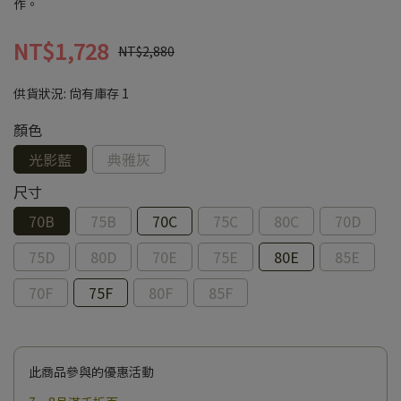
作。
NT$1,728
NT$2,880
供貨狀況:
尚有庫存 1
顏色
光影藍
典雅灰
尺寸
70B
75B
70C
75C
80C
70D
75D
80D
70E
75E
80E
85E
70F
75F
80F
85F
此商品參與的優惠活動