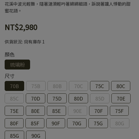
花溪中波光輕舞，隨著漣漪輕吟著綿綿細語，訴說著讓人悸動的甜
蜜花語。
NT$2,980
供貨狀況:
尚有庫存 1
顏色
琉璃粉
尺寸
70B
75B
80B
70C
75C
80C
85C
70D
75D
80D
85D
70E
75E
80E
85E
90E
70F
75F
80F
85F
90F
70G
75G
80G
85G
90G