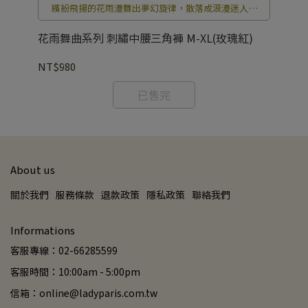
繽紛飛揚的花雨漫舞出夢幻旋律，散落成浪漫迷人的
美麗舞曲。
浪漫
花雨舞曲系列 刺繡中腰三角褲 M-XL(玫瑰紅)
花
NT$980
NT
已售完
About us
關於我們
服務條款
退款政策
隱私政策
聯絡我們
Informations
客服專線：02-66285599
客服時間：10:00am - 5:00pm
信箱：online@ladyparis.com.tw