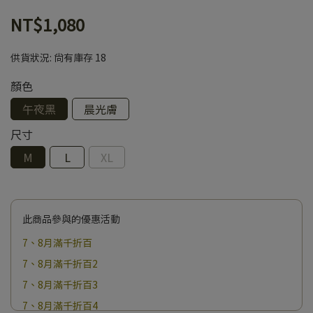
NT$1,080
供貨狀況:
尚有庫存 18
顏色
午夜黑
晨光膚
尺寸
M
L
XL
此商品參與的優惠活動
7、8月滿千折百
7、8月滿千折百2
7、8月滿千折百3
7、8月滿千折百4