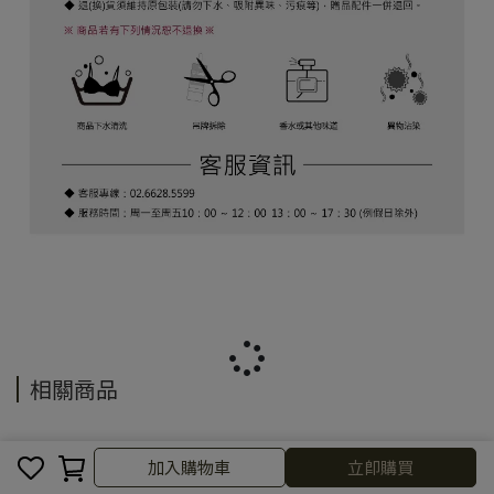
相關商品
取消
完成
加入購物車
立即購買