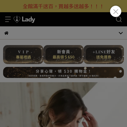
全館滿千送百，買越多送越多！！！