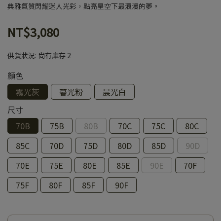
典雅氣質閃耀迷人光彩，點亮星空下最浪漫的夢。
NT$3,080
供貨狀況:
尚有庫存 2
顏色
霧光灰
暮光粉
晨光白
尺寸
70B
75B
80B
70C
75C
80C
85C
70D
75D
80D
85D
90D
70E
75E
80E
85E
90E
70F
75F
80F
85F
90F