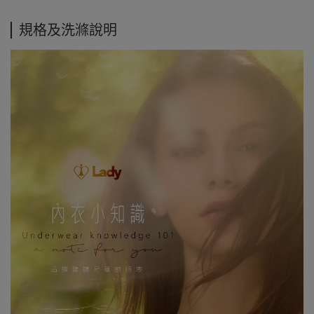
規格及洗滌說明