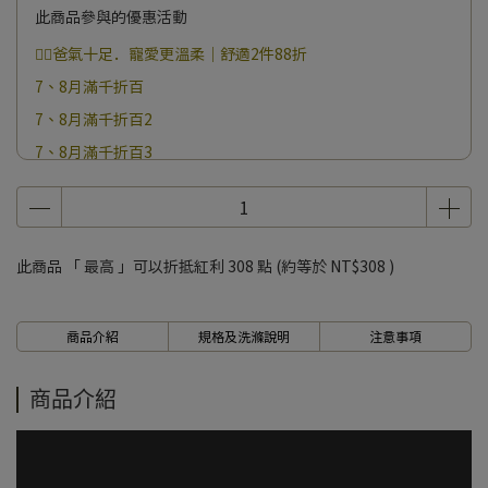
此商品參與的優惠活動
❤️‍🔥爸氣十足．寵愛更溫柔｜舒適2件88折
7、8月滿千折百
7、8月滿千折百2
7、8月滿千折百3
7、8月滿千折百4
7、8月滿千折百5
7、8月滿千折百6
此商品 「 最高 」可以折抵紅利
308
點 (約等於
NT$308
)
7、8月滿千折百7
7、8月滿千折百8
商品介紹
規格及洗滌說明
注意事項
7、8月滿千折百9
7、8月滿千折百10
商品介紹
7、8月滿千折百11
7、8月滿千折百12
7、8月滿千折百13