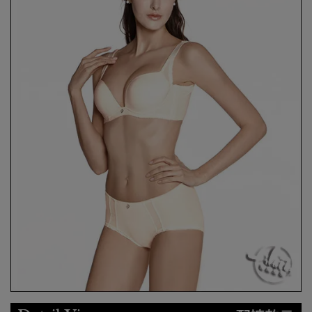
7、8月滿千折百19
7、8月滿千折百20
7、8月滿千折百21
7、8月滿千折百22
7、8月滿千折百23
7、8月滿千折百24
7、8月滿千折百25
優惠加購
浪漫疊加｜全館滿4000贈貓耳眼罩組