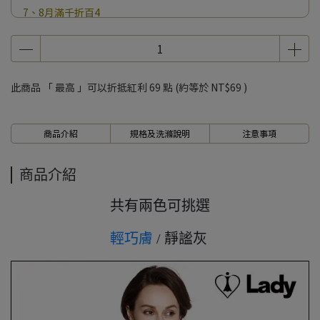
7、8月滿千折百4
7、8月滿千折百5
7、8月滿千折百6
7、8月滿千折百7
此商品 「 最高 」可以折抵紅利
69
點 (約等於
NT$69
)
7、8月滿千折百8
7、8月滿千折百9
商品介紹
規格及洗滌說明
注意事項
7、8月滿千折百10
7、8月滿千折百11
商品介紹
7、8月滿千折百12
7、8月滿千折百13
共有兩色可挑選
7、8月滿千折百14
輕巧膚
/ 靜謐灰
7、8月滿千折百15
7、8月滿千折百16
7、8月滿千折百17
7、8月滿千折百18