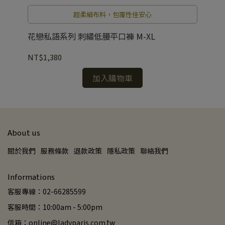
美
超柔細布料，包覆性佳安心
花戀私語系列 刺繡低腰平口褲 M-XL
閃
NT$1,380
NT
加入購物車
About us
關於我們
服務條款
退款政策
隱私政策
聯絡我們
Informations
客服專線：02-66285599
客服時間：10:00am - 5:00pm
信箱：online@ladyparis.com.tw