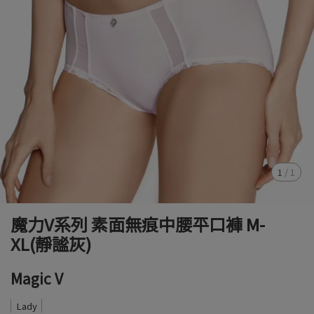
1
/
1
魔力V系列 素面無痕中腰平口褲 M-
XL(靜謐灰)
Magic V
Lady